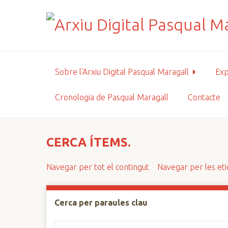
S
a
l
t
a
a
Sobre l'Arxiu Digital Pasqual Maragall
Exp
l
c
Cronologia de Pasqual Maragall
Contacte
o
n
t
i
CERCA ÍTEMS.
n
g
Navegar per tot el contingut
Navegar per les et
u
t
p
Cerca per paraules clau
r
i