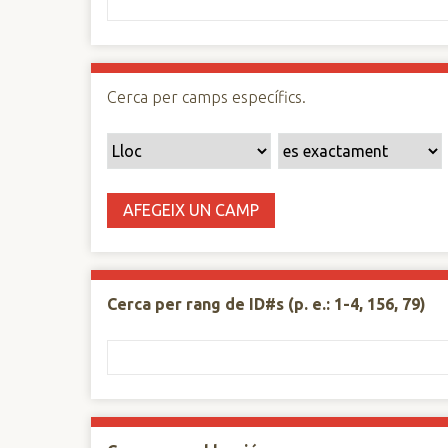
n
c
i
p
Cerca per camps específics.
a
l
AFEGEIX UN CAMP
Cerca per rang de ID#s (p. e.: 1-4, 156, 79)