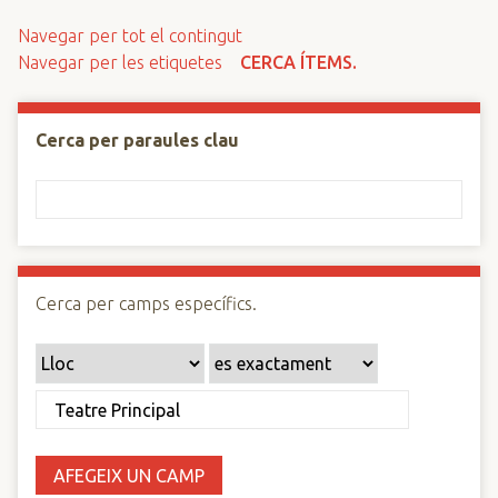
n
Navegar per tot el contingut
c
Navegar per les etiquetes
CERCA ÍTEMS.
i
p
a
Cerca per paraules clau
l
Cerca per camps específics.
AFEGEIX UN CAMP