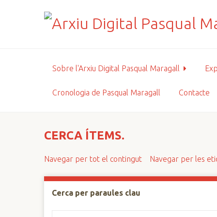
S
a
l
t
a
a
Sobre l'Arxiu Digital Pasqual Maragall
Exp
l
c
Cronologia de Pasqual Maragall
Contacte
o
n
t
i
CERCA ÍTEMS.
n
g
Navegar per tot el contingut
Navegar per les et
u
t
p
Cerca per paraules clau
r
i