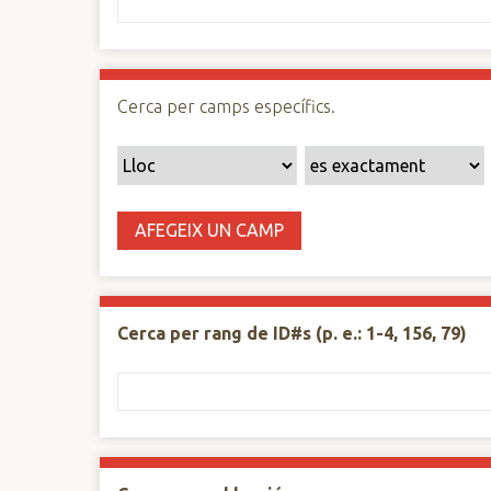
n
c
i
p
Cerca per camps específics.
a
l
AFEGEIX UN CAMP
Cerca per rang de ID#s (p. e.: 1-4, 156, 79)