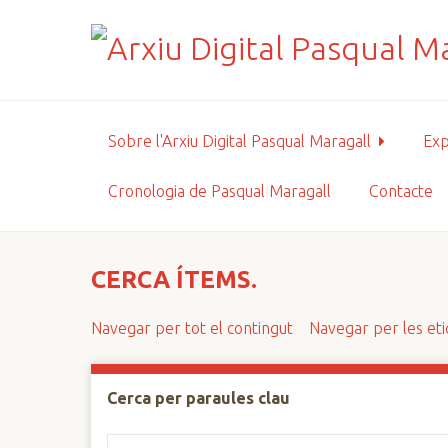
S
a
l
t
a
a
Sobre l'Arxiu Digital Pasqual Maragall
Exp
l
c
Cronologia de Pasqual Maragall
Contacte
o
n
t
i
CERCA ÍTEMS.
n
g
Navegar per tot el contingut
Navegar per les et
u
t
p
Cerca per paraules clau
r
i