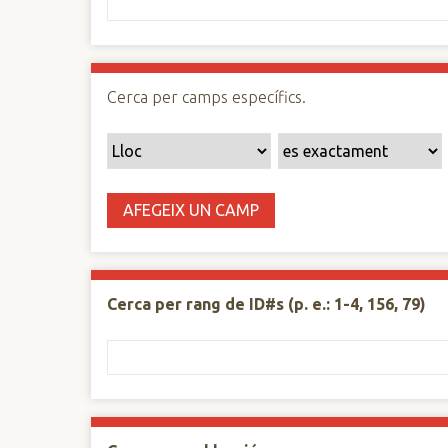
n
c
i
p
Cerca per camps específics.
a
l
AFEGEIX UN CAMP
Cerca per rang de ID#s (p. e.: 1-4, 156, 79)