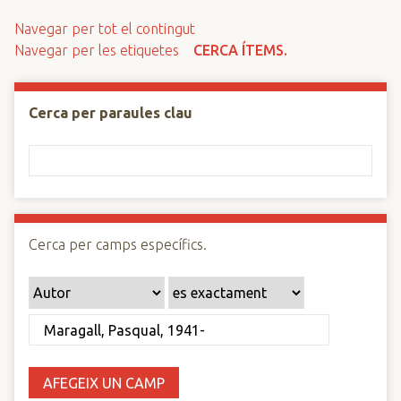
n
Navegar per tot el contingut
c
Navegar per les etiquetes
CERCA ÍTEMS.
i
p
a
Cerca per paraules clau
l
Cerca per camps específics.
AFEGEIX UN CAMP