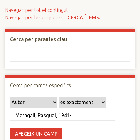
n
Navegar per tot el contingut
c
Navegar per les etiquetes
CERCA ÍTEMS.
i
p
a
Cerca per paraules clau
l
Cerca per camps específics.
AFEGEIX UN CAMP