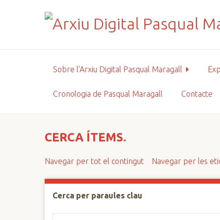
S
a
l
t
a
a
Sobre l'Arxiu Digital Pasqual Maragall
Exp
l
c
Cronologia de Pasqual Maragall
Contacte
o
n
t
i
CERCA ÍTEMS.
n
g
Navegar per tot el contingut
Navegar per les et
u
t
p
Cerca per paraules clau
r
i