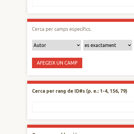
n
c
i
p
Cerca per camps específics.
a
l
AFEGEIX UN CAMP
Cerca per rang de ID#s (p. e.: 1-4, 156, 79)