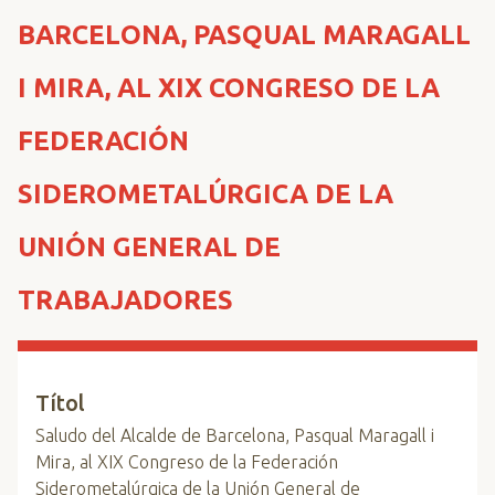
n
BARCELONA, PASQUAL MARAGALL
c
i
I MIRA, AL XIX CONGRESO DE LA
p
a
FEDERACIÓN
l
SIDEROMETALÚRGICA DE LA
UNIÓN GENERAL DE
TRABAJADORES
Títol
Saludo del Alcalde de Barcelona, Pasqual Maragall i
Mira, al XIX Congreso de la Federación
Siderometalúrgica de la Unión General de