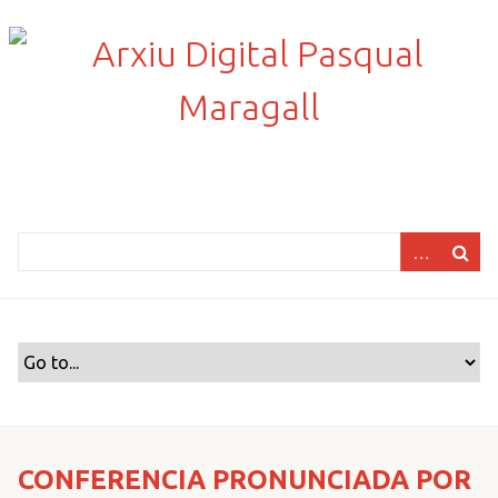
S
a
l
t
a
a
l
c
o
n
t
i
n
g
u
t
p
r
CONFERENCIA PRONUNCIADA POR
i