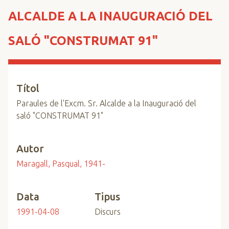
n
ALCALDE A LA INAUGURACIÓ DEL
c
i
SALÓ "CONSTRUMAT 91"
p
a
l
Títol
Paraules de l'Excm. Sr. Alcalde a la Inauguració del
saló "CONSTRUMAT 91"
Autor
Maragall, Pasqual, 1941-
Data
Tipus
1991-04-08
Discurs