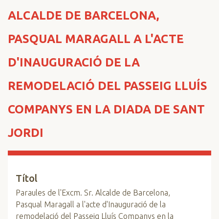
n
ALCALDE DE BARCELONA,
c
i
PASQUAL MARAGALL A L'ACTE
p
a
D'INAUGURACIÓ DE LA
l
REMODELACIÓ DEL PASSEIG LLUÍS
COMPANYS EN LA DIADA DE SANT
JORDI
Títol
Paraules de l'Excm. Sr. Alcalde de Barcelona,
Pasqual Maragall a l'acte d'Inauguració de la
remodelació del Passeig Lluís Companys en la