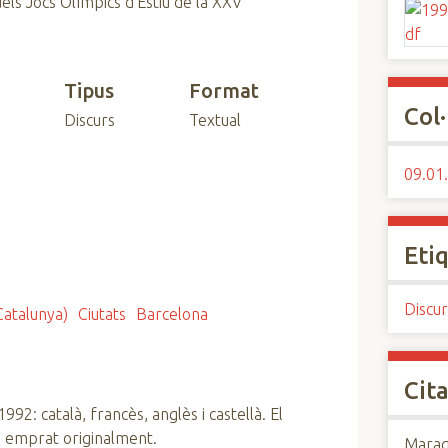
dels Jocs Olímpics d'Estiu de la XXV
Tipus
Format
Col·
Discurs
Textual
09.01.
Eti
Discur
Catalunya)
Ciutats
Barcelona
Cita
1992: català, francès, anglès i castellà. El
 emprat originalment.
Maraga