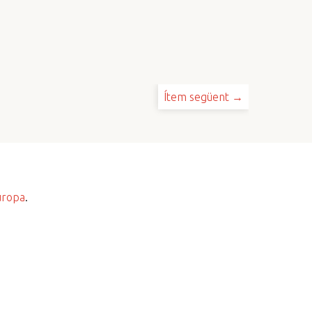
Ítem següent →
uropa
.