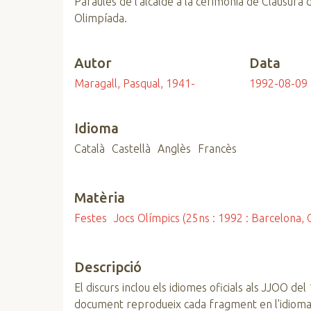
Paraules de l'alcalde a la cerimònia de Clausura 
n
Olimpíada.
c
i
Autor
Data
p
a
Maragall, Pasqual, 1941-
1992-08-09
l
Idioma
Català
Castellà
Anglès
Francès
Matèria
Festes
Jocs Olímpics (25ns : 1992 : Barcelona, 
Descripció
El discurs inclou els idiomes oficials als JJOO del 
document reprodueix cada fragment en l'idioma