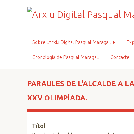
S
a
l
t
a
a
Sobre l'Arxiu Digital Pasqual Maragall
Exp
l
c
Cronologia de Pasqual Maragall
Contacte
o
n
t
i
PARAULES DE L'ALCALDE A LA
n
g
XXV OLIMPÍADA.
u
t
p
Títol
r
i