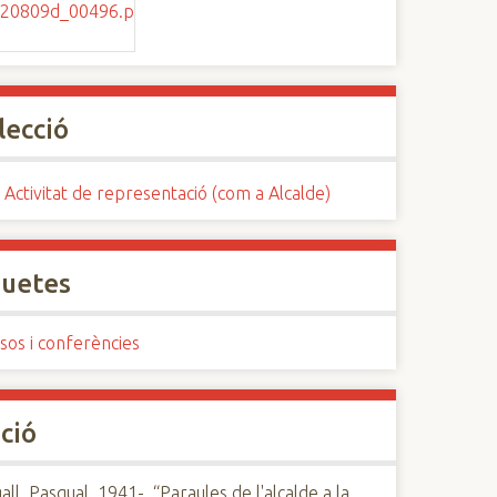
lecció
 Activitat de representació (com a Alcalde)
quetes
sos i conferències
ció
ll, Pasqual, 1941-, “Paraules de l'alcalde a la