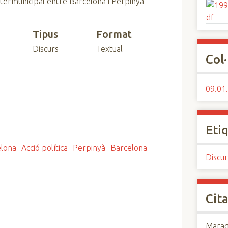
ntermunicipal entre Barcelona i Perpinyà
Tipus
Format
Discurs
Textual
Col·
09.01.
Eti
elona
Acció política
Perpinyà
Barcelona
Discur
Cita
Maraga