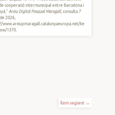
e cooperació intermunicipal entre Barcelona i
nyà,”
Arxiu Digital Pasqual Maragall
, consulta 7
 de 2026,
://www.arxiupmaragall.catalunyaeuropa.net/ite
ow/1370
.
Ítem següent →