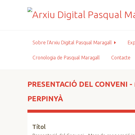
S
a
l
t
a
a
Sobre l'Arxiu Digital Pasqual Maragall
Exp
l
c
Cronologia de Pasqual Maragall
Contacte
o
n
t
i
PRESENTACIÓ DEL CONVENI -
n
g
PERPINYÀ
u
t
p
Títol
r
i