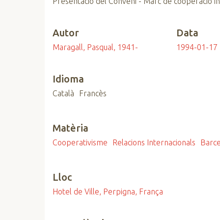
Presentació del Conveni - Marc de cooperació i
n
c
Autor
Data
i
p
Maragall, Pasqual, 1941-
1994-01-17
a
l
Idioma
Català
Francès
Matèria
Cooperativisme
Relacions Internacionals
Barc
Lloc
Hotel de Ville, Perpigna, França