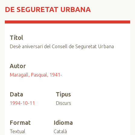
n
DE SEGURETAT URBANA
c
i
p
a
Títol
l
Desè aniversari del Consell de Seguretat Urbana
Autor
Maragall, Pasqual, 1941-
Data
Tipus
1994-10-11
Discurs
Format
Idioma
Textual
Català