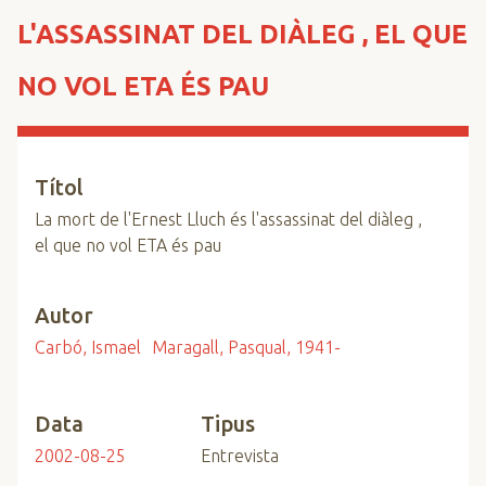
n
L'ASSASSINAT DEL DIÀLEG , EL QUE
c
i
NO VOL ETA ÉS PAU
p
a
l
Títol
La mort de l'Ernest Lluch és l'assassinat del diàleg ,
el que no vol ETA és pau
Autor
Carbó, Ismael
Maragall, Pasqual, 1941-
Data
Tipus
2002-08-25
Entrevista