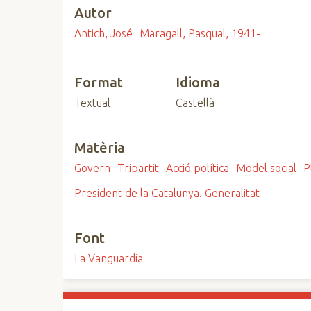
Autor
n
c
Antich, José
Maragall, Pasqual, 1941-
i
p
a
Format
Idioma
l
Textual
Castellà
Matèria
Govern
Tripartit
Acció política
Model social
P
President de la Catalunya. Generalitat
Font
La Vanguardia