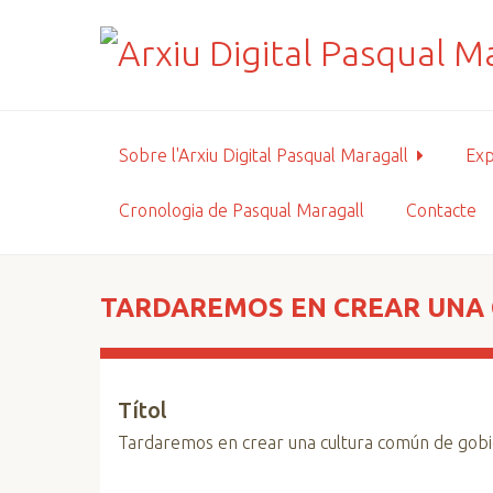
S
a
l
t
a
a
Sobre l'Arxiu Digital Pasqual Maragall
Exp
l
c
Cronologia de Pasqual Maragall
Contacte
o
n
t
i
TARDAREMOS EN CREAR UNA
n
g
u
Títol
t
p
Tardaremos en crear una cultura común de gob
r
i