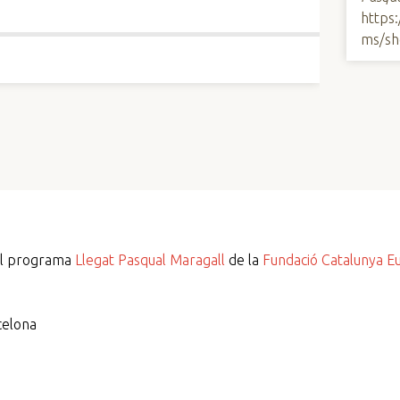
https
ms/sh
del programa
Llegat Pasqual Maragall
de la
Fundació Catalunya E