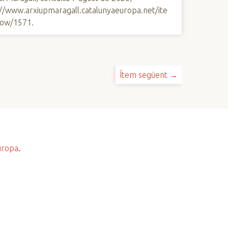
://www.arxiupmaragall.catalunyaeuropa.net/ite
ow/1571
.
Ítem següent →
uropa
.