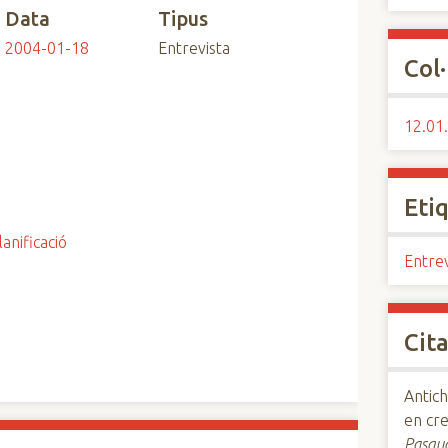
Data
Tipus
2004-01-18
Entrevista
Col·
12.01.
Eti
lanificació
Entrev
Cita
Antich
en cr
Pasqua