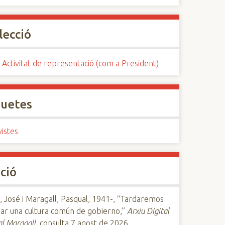
lecció
 Activitat de representació (com a President)
quetes
istes
ció
, José i Maragall, Pasqual, 1941-, “Tardaremos
ear una cultura común de gobierno,”
Arxiu Digital
l Maragall
, consulta 7 agost de 2026,