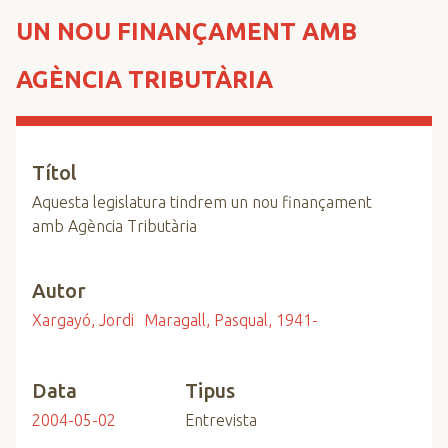
n
UN NOU FINANÇAMENT AMB
c
i
AGÈNCIA TRIBUTÀRIA
p
a
l
Títol
Aquesta legislatura tindrem un nou finançament
amb Agència Tributària
Autor
Xargayó, Jordi
Maragall, Pasqual, 1941-
Data
Tipus
2004-05-02
Entrevista