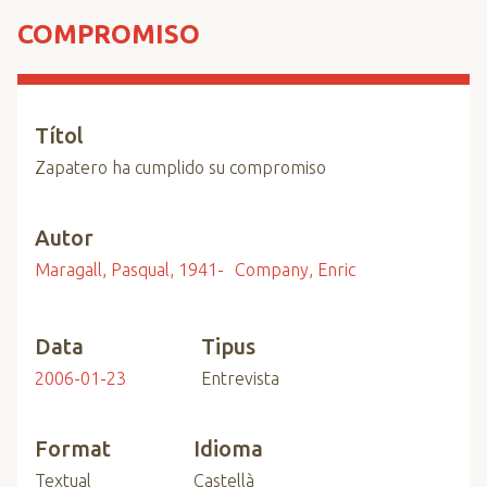
n
COMPROMISO
c
i
p
a
Títol
l
Zapatero ha cumplido su compromiso
Autor
Maragall, Pasqual, 1941-
Company, Enric
Data
Tipus
2006-01-23
Entrevista
Format
Idioma
Textual
Castellà