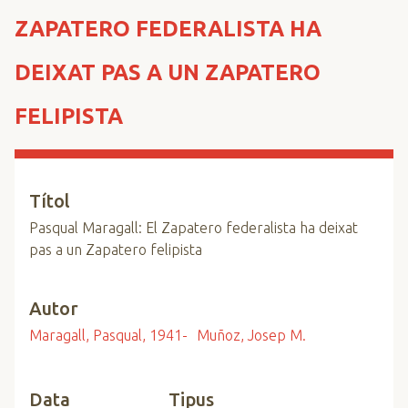
n
ZAPATERO FEDERALISTA HA
c
i
DEIXAT PAS A UN ZAPATERO
p
a
FELIPISTA
l
Títol
Pasqual Maragall: El Zapatero federalista ha deixat
pas a un Zapatero felipista
Autor
Maragall, Pasqual, 1941-
Muñoz, Josep M.
Data
Tipus