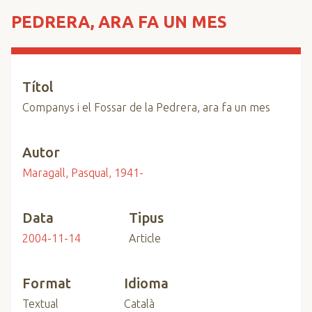
n
PEDRERA, ARA FA UN MES
c
i
p
a
Títol
l
Companys i el Fossar de la Pedrera, ara fa un mes
Autor
Maragall, Pasqual, 1941-
Data
Tipus
2004-11-14
Article
Format
Idioma
Textual
Català