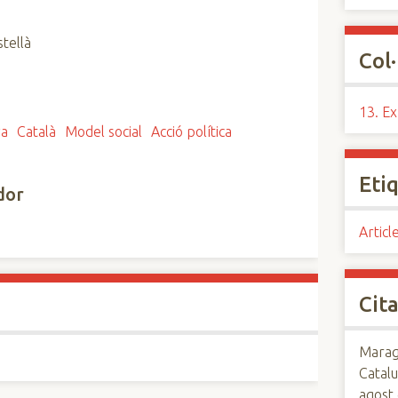
stellà
Col·
13. Ex
ya
Català
Model social
Acció política
Eti
dor
Articl
Cita
Maraga
Catal
agost