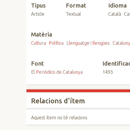
Tipus
Format
Idioma
n
c
Article
Textual
Català
Ca
i
p
a
Matèria
l
Cultura
Política
Llenguatge i llengües
Catalun
Font
Identifica
El Periódico de Catalunya
1493
Relacions d'ítem
Aquest ítem no té relacions