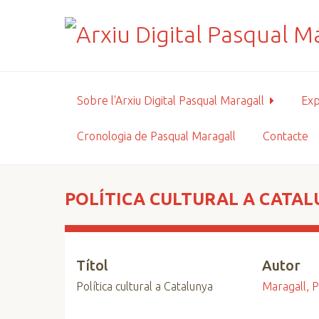
S
a
l
t
a
a
Sobre l'Arxiu Digital Pasqual Maragall
Exp
l
c
Cronologia de Pasqual Maragall
Contacte
o
n
t
i
POLÍTICA CULTURAL A CATA
n
g
u
Títol
Autor
t
p
Política cultural a Catalunya
Maragall, P
r
i