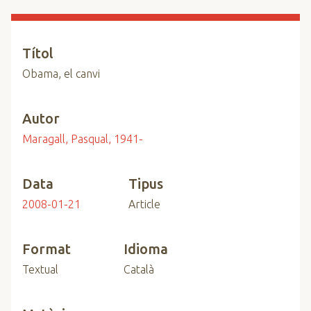
n
c
i
Títol
p
Obama, el canvi
a
l
Autor
Maragall, Pasqual, 1941-
Data
Tipus
2008-01-21
Article
Format
Idioma
Textual
Català