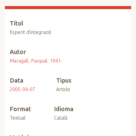
n
c
i
Títol
p
Esperit d'integració
a
l
Autor
Maragall, Pasqual, 1941-
Data
Tipus
2005-04-07
Article
Format
Idioma
Textual
Català