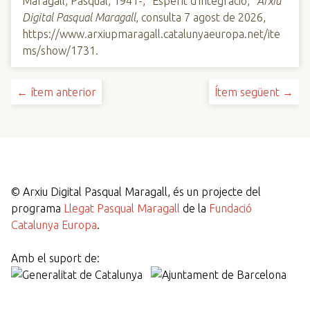
Maragall, Pasqual, 1941-, “Esperit d'integració,”
Arxiu
Digital Pasqual Maragall
, consulta 7 agost de 2026,
https://www.arxiupmaragall.catalunyaeuropa.net/ite
ms/show/1731
.
← ítem anterior
Ítem següent →
©
Arxiu Digital Pasqual Maragall, és un projecte del
programa
Llegat Pasqual Maragall
de la
Fundació
Catalunya Europa
.
Amb el suport de: