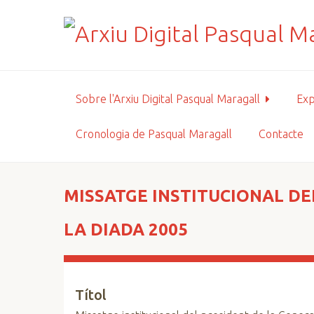
S
a
l
t
a
a
Sobre l'Arxiu Digital Pasqual Maragall
Exp
l
c
Cronologia de Pasqual Maragall
Contacte
o
n
t
i
MISSATGE INSTITUCIONAL DE
n
g
LA DIADA 2005
u
t
p
Títol
r
i