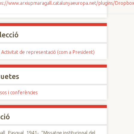
lecció
 Activitat de representació (com a President)
quetes
sos i conferències
ció
ll, Pasqual, 1941-, “Missatge institucional del