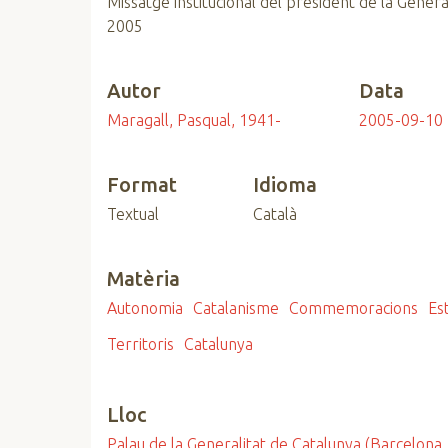
Missatge institucional del president de la Gener
n
2005
c
i
Autor
Data
p
a
Maragall, Pasqual, 1941-
2005-09-10
l
Format
Idioma
Textual
Català
Matèria
Autonomia
Catalanisme
Commemoracions
Es
Territoris
Catalunya
Lloc
Palau de la Generalitat de Catalunya (Barcelona,