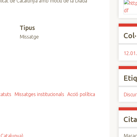
alitat de Catalunya amb motiu de la Diada
Tipus
Col·
Missatge
12.01.
Eti
tatuts
Missatges institucionals
Acció política
Discur
Cita
 Catalunya)
Maraga