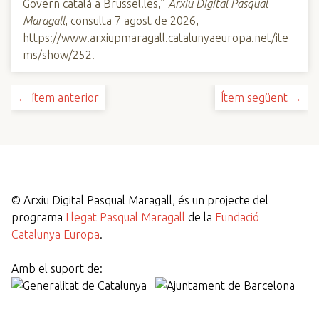
Govern català a Brussel.les,”
Arxiu Digital Pasqual
Maragall
, consulta 7 agost de 2026,
https://www.arxiupmaragall.catalunyaeuropa.net/ite
ms/show/252
.
← ítem anterior
Ítem següent →
©
Arxiu Digital Pasqual Maragall, és un projecte del
programa
Llegat Pasqual Maragall
de la
Fundació
Catalunya Europa
.
Amb el suport de: