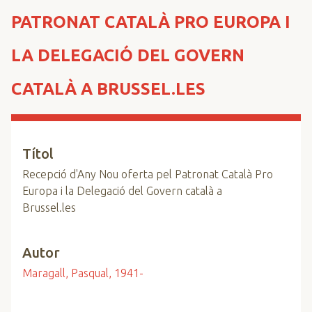
n
PATRONAT CATALÀ PRO EUROPA I
c
i
LA DELEGACIÓ DEL GOVERN
p
a
CATALÀ A BRUSSEL.LES
l
Títol
Recepció d'Any Nou oferta pel Patronat Català Pro
Europa i la Delegació del Govern català a
Brussel.les
Autor
Maragall, Pasqual, 1941-