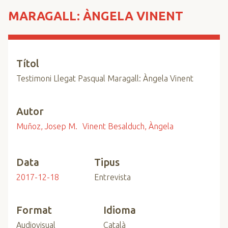
n
MARAGALL: ÀNGELA VINENT
c
i
p
a
Títol
l
Testimoni Llegat Pasqual Maragall: Àngela Vinent
Autor
Muñoz, Josep M.
Vinent Besalduch, Àngela
Data
Tipus
2017-12-18
Entrevista
Format
Idioma
Audiovisual
Català