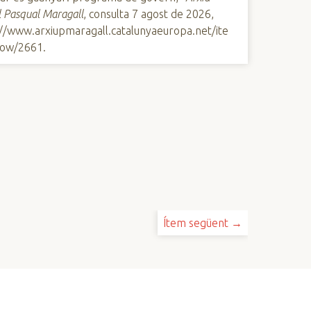
l Pasqual Maragall
, consulta 7 agost de 2026,
://www.arxiupmaragall.catalunyaeuropa.net/ite
ow/2661
.
Ítem següent →