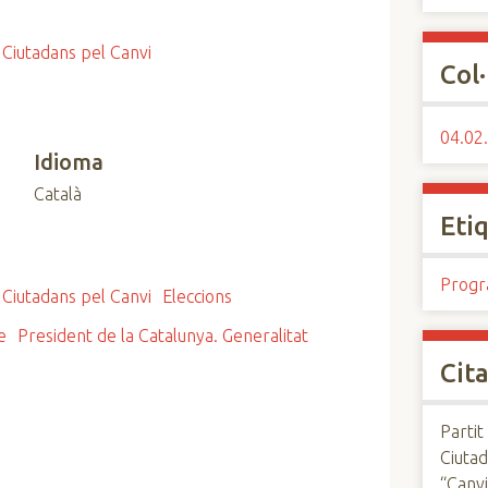
Ciutadans pel Canvi
Col·
04.02.
Idioma
Català
Eti
Progr
Ciutadans pel Canvi
Eleccions
e
President de la Catalunya. Generalitat
Cita
Partit
Ciutad
“Canv