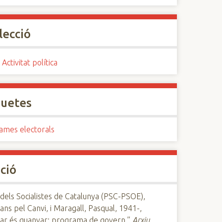
lecció
 Activitat política
quetes
ames electorals
ció
 dels Socialistes de Catalunya (PSC-PSOE),
ans pel Canvi, i Maragall, Pasqual, 1941-,
iar és guanyar: programa de govern,”
Arxiu