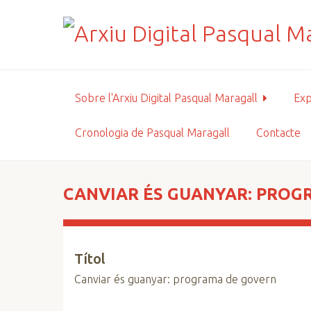
S
a
l
t
a
a
Sobre l'Arxiu Digital Pasqual Maragall
Exp
l
c
Cronologia de Pasqual Maragall
Contacte
o
n
t
i
CANVIAR ÉS GUANYAR: PROG
n
g
u
Títol
t
p
Canviar és guanyar: programa de govern
r
i