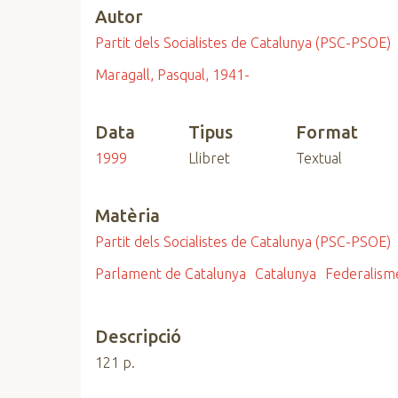
Autor
n
c
Partit dels Socialistes de Catalunya (PSC-PSOE)
i
Maragall, Pasqual, 1941-
p
a
l
Data
Tipus
Format
1999
Llibret
Textual
Matèria
Partit dels Socialistes de Catalunya (PSC-PSOE)
Parlament de Catalunya
Catalunya
Federalism
Descripció
121 p.