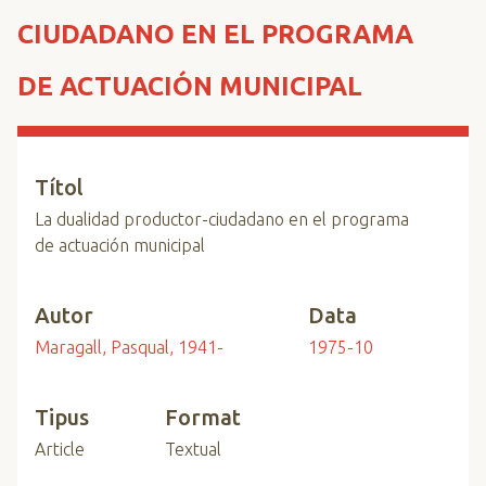
n
CIUDADANO EN EL PROGRAMA
c
i
DE ACTUACIÓN MUNICIPAL
p
a
l
Títol
La dualidad productor-ciudadano en el programa
de actuación municipal
Autor
Data
Maragall, Pasqual, 1941-
1975-10
Tipus
Format
Article
Textual