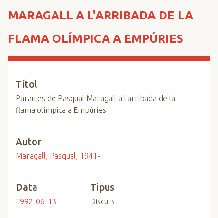
n
MARAGALL A L'ARRIBADA DE LA
c
i
FLAMA OLÍMPICA A EMPÚRIES
p
a
l
Títol
Paraules de Pasqual Maragall a l'arribada de la
flama olímpica a Empúries
Autor
Maragall, Pasqual, 1941-
Data
Tipus
1992-06-13
Discurs