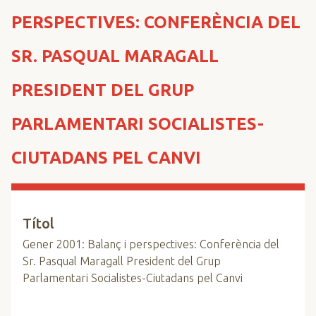
n
PERSPECTIVES: CONFERÈNCIA DEL
c
i
SR. PASQUAL MARAGALL
p
a
PRESIDENT DEL GRUP
l
PARLAMENTARI SOCIALISTES-
CIUTADANS PEL CANVI
Títol
Gener 2001: Balanç i perspectives: Conferència del
Sr. Pasqual Maragall President del Grup
Parlamentari Socialistes-Ciutadans pel Canvi