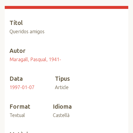
n
c
i
Títol
p
Queridos amigos
a
l
Autor
Maragall, Pasqual, 1941-
Data
Tipus
1997-01-07
Article
Format
Idioma
Textual
Castellà