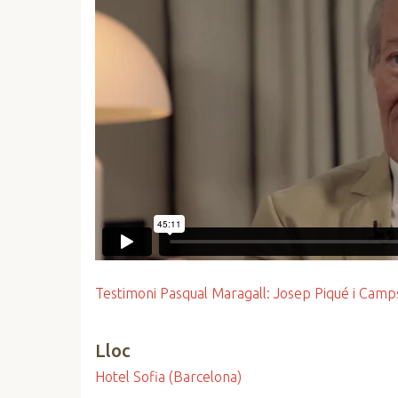
Testimoni Pasqual Maragall: Josep Piqué i Camp
Lloc
Hotel Sofia (Barcelona)