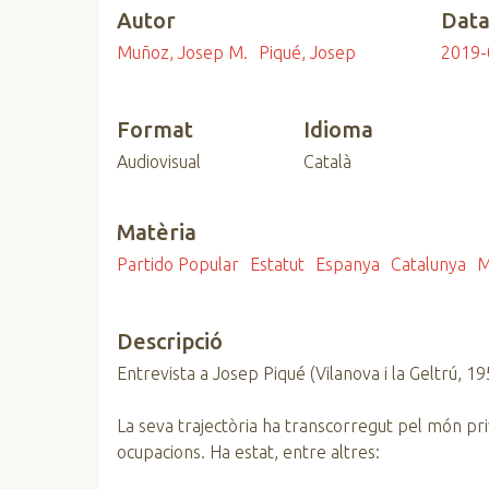
Autor
Dat
n
c
Muñoz, Josep M.
Piqué, Josep
2019-
i
p
a
Format
Idioma
l
Audiovisual
Català
Matèria
Partido Popular
Estatut
Espanya
Catalunya
M
Descripció
Entrevista a Josep Piqué (Vilanova i la Geltrú, 1
La seva trajectòria ha transcorregut pel món priva
ocupacions. Ha estat, entre altres: