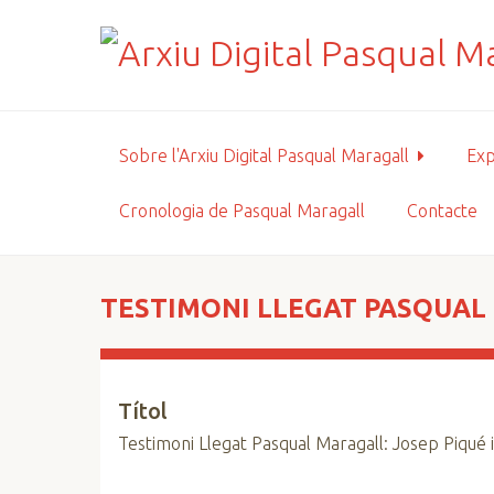
S
a
l
t
a
a
Sobre l'Arxiu Digital Pasqual Maragall
Exp
l
c
Cronologia de Pasqual Maragall
Contacte
o
n
t
i
TESTIMONI LLEGAT PASQUAL 
n
g
u
Títol
t
p
Testimoni Llegat Pasqual Maragall: Josep Piqué
r
i