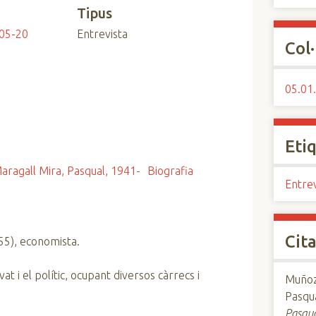
a
Tipus
05-20
Entrevista
Col·
05.01
Eti
aragall Mira, Pasqual, 1941-
Biografia
Entrev
Cita
955), economista.
t i el polític, ocupant diversos càrrecs i
Muñoz,
Pasqua
Pasqua