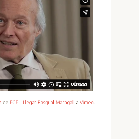
s
de
FCE - Llegat Pasqual Maragall
a
Vimeo
.