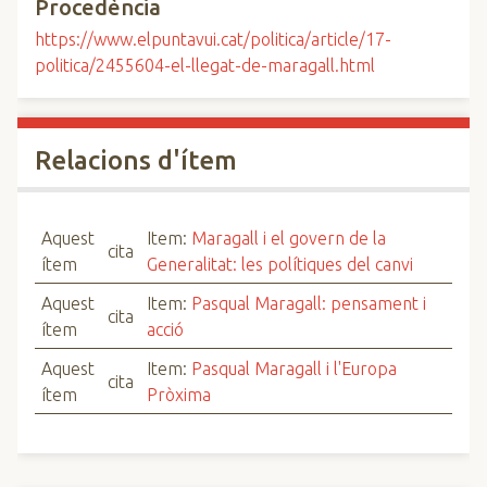
Procedència
https://www.elpuntavui.cat/politica/article/17-
politica/2455604-el-llegat-de-maragall.html
Relacions d'ítem
Aquest
Item:
Maragall i el govern de la
cita
ítem
Generalitat: les polítiques del canvi
Aquest
Item:
Pasqual Maragall: pensament i
cita
ítem
acció
Aquest
Item:
Pasqual Maragall i l'Europa
cita
ítem
Pròxima