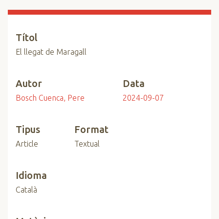
n
c
i
Títol
p
El llegat de Maragall
a
l
Autor
Data
Bosch Cuenca, Pere
2024-09-07
Tipus
Format
Article
Textual
Idioma
Català