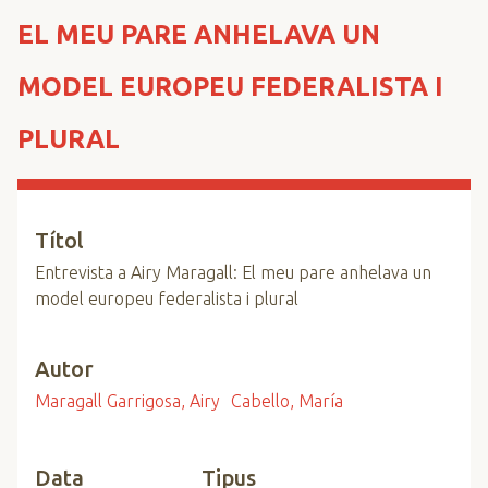
n
EL MEU PARE ANHELAVA UN
c
i
MODEL EUROPEU FEDERALISTA I
p
a
PLURAL
l
Títol
Entrevista a Airy Maragall: El meu pare anhelava un
model europeu federalista i plural
Autor
Maragall Garrigosa, Airy
Cabello, María
Data
Tipus