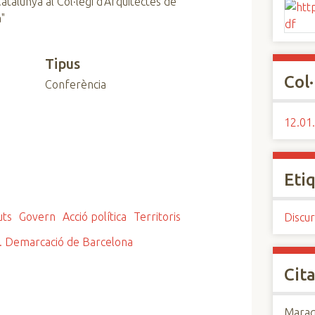
atalunya al Col·legi d'Arquitectes de
a"
Tipus
Col·
Conferència
12.01.
Eti
uts
Govern
Acció política
Territoris
Discur
ya. Demarcació de Barcelona
Cita
Maraga