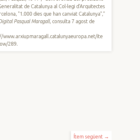
Generalitat de Catalunya al Col·legi d'Arquitectes
celona, "1.000 dies que han canviat Catalunya",”
Digital Pasqual Maragall
, consulta 7 agost de
://www.arxiupmaragall.catalunyaeuropa.net/ite
ow/289
.
Ítem següent →