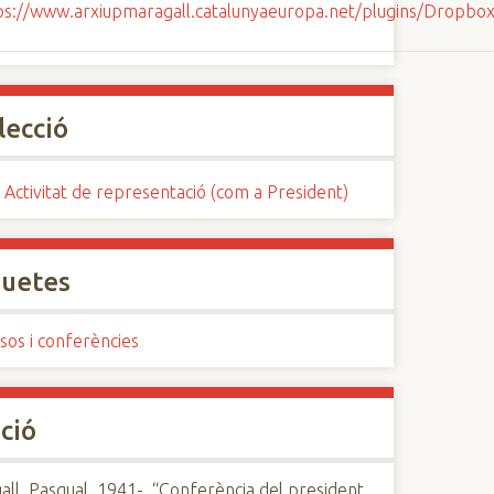
lecció
 Activitat de representació (com a President)
quetes
sos i conferències
ció
ll, Pasqual, 1941-, “Conferència del president