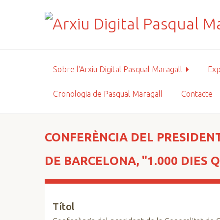
S
a
l
t
a
a
Sobre l'Arxiu Digital Pasqual Maragall
Exp
l
c
Cronologia de Pasqual Maragall
Contacte
o
n
t
i
CONFERÈNCIA DEL PRESIDENT
n
g
DE BARCELONA, "1.000 DIES
u
t
p
Títol
r
i