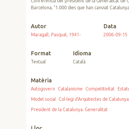
Conferència del president de la Generalitat de C
n
Barcelona, "1.000 dies que han canviat Cataluny
c
i
Autor
Data
p
a
Maragall, Pasqual, 1941-
2006-09-15
l
Format
Idioma
Textual
Català
Matèria
Autogovern
Catalanisme
Competitivitat
Estat
Model social
Col·legi d'Arquitectes de Catalun
President de la Catalunya. Generalitat
Lloc