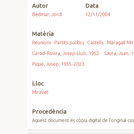
Autor
Data
n
c
Bedmar, Jordi
12/11/2004
i
p
Matèria
a
l
Reunions
Partits polítics
Castells
Maragall Mir
Carod-Rovira, Josep-Lluís, 1952-
Saura, Joan, 
Piqué, Josep, 1955-2023
Lloc
Miravet
Procedència
Aquest document és còpia digital de l'original cus