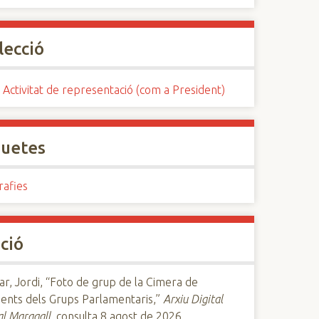
lecció
 Activitat de representació (com a President)
quetes
rafies
ció
, Jordi, “Foto de grup de la Cimera de
dents dels Grups Parlamentaris,”
Arxiu Digital
l Maragall
, consulta 8 agost de 2026,