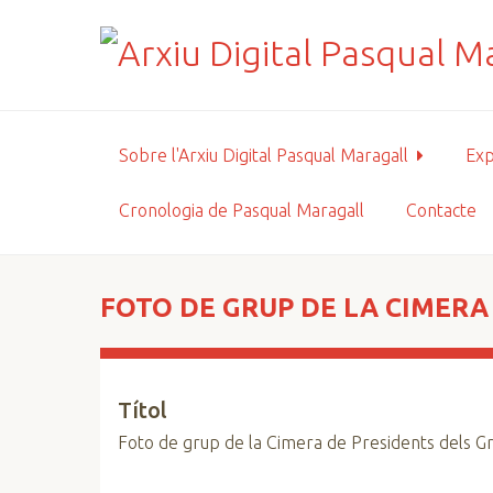
S
a
l
t
a
a
Sobre l'Arxiu Digital Pasqual Maragall
Exp
l
c
Cronologia de Pasqual Maragall
Contacte
o
n
t
i
FOTO DE GRUP DE LA CIMERA
n
g
u
Títol
t
p
Foto de grup de la Cimera de Presidents dels G
r
i