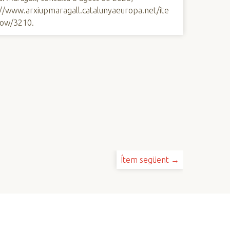
://www.arxiupmaragall.catalunyaeuropa.net/ite
ow/3210
.
Ítem següent →