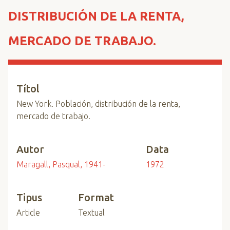
n
DISTRIBUCIÓN DE LA RENTA,
c
i
MERCADO DE TRABAJO.
p
a
l
Títol
New York. Población, distribución de la renta,
mercado de trabajo.
Autor
Data
Maragall, Pasqual, 1941-
1972
Tipus
Format
Article
Textual