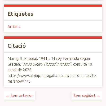
Etiquetes
Articles
Citació
Maragall, Pasqual, 1941-, “El rey Fernando según
Gracián,”
Arxiu Digital Pasqual Maragall
, consulta 10
agost de 2026,
https://www.arxiupmaragall.catalunyaeuropa.net/ite
ms/show/770
.
← ítem anterior
Ítem següent →