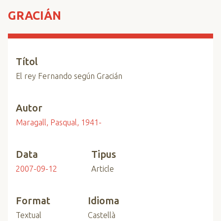
n
GRACIÁN
c
i
p
a
Títol
l
El rey Fernando según Gracián
Autor
Maragall, Pasqual, 1941-
Data
Tipus
2007-09-12
Article
Format
Idioma
Textual
Castellà