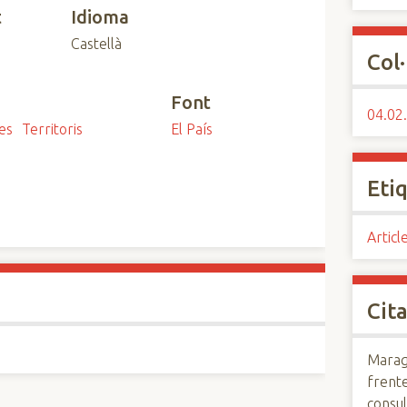
t
Idioma
Castellà
Col·
Font
04.02.
es
Territoris
El País
Eti
Articl
Cita
Maraga
frente
consul