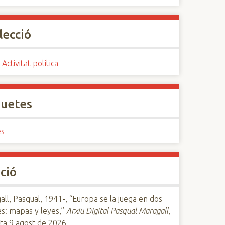
lecció
 Activitat política
quetes
es
ció
ll, Pasqual, 1941-, “Europa se la juega en dos
s: mapas y leyes,”
Arxiu Digital Pasqual Maragall
,
ta 9 agost de 2026,