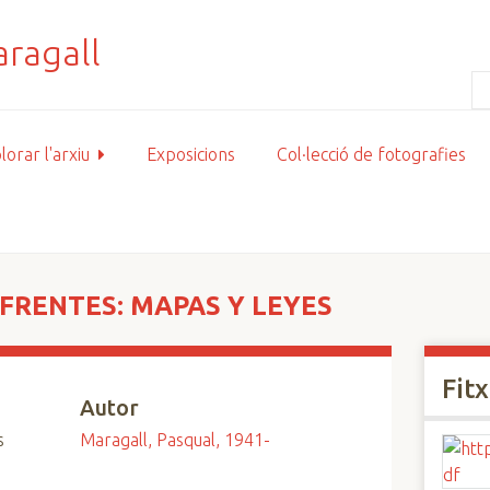
lorar l'arxiu
Exposicions
Col·lecció de fotografies
 FRENTES: MAPAS Y LEYES
Fit
Autor
s
Maragall, Pasqual, 1941-