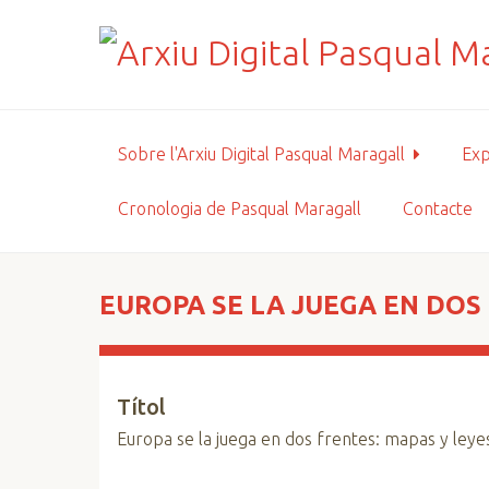
S
a
l
t
a
a
Sobre l'Arxiu Digital Pasqual Maragall
Exp
l
c
Cronologia de Pasqual Maragall
Contacte
o
n
t
i
EUROPA SE LA JUEGA EN DOS
n
g
u
Títol
t
p
Europa se la juega en dos frentes: mapas y leye
r
i