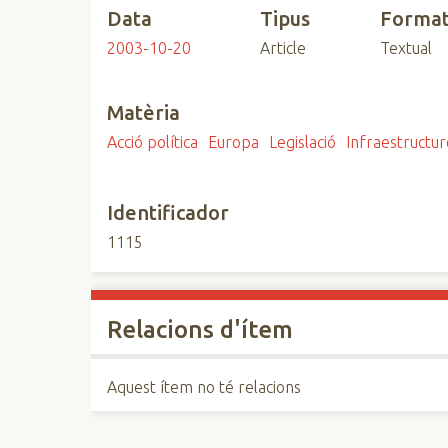
Data
Tipus
Forma
n
c
2003-10-20
Article
Textual
i
p
Matèria
a
l
Acció política
Europa
Legislació
Infraestructur
Identificador
1115
Relacions d'ítem
Aquest ítem no té relacions