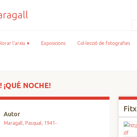
lorar l'arxiu
Exposicions
Col·lecció de fotografies
! ¡QUÉ NOCHE!
Fit
Autor
Maragall, Pasqual, 1941-