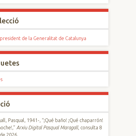
lecció
president de la Generalitat de Catalunya
quetes
es
ció
ll, Pasqual, 1941-, “¡Qué baño! ¡Qué chaparrón!
noche!,”
Arxiu Digital Pasqual Maragall
, consulta 8
 de 2026,