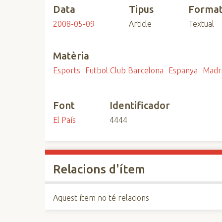
Data
Tipus
Forma
n
c
2008-05-09
Article
Textual
i
p
Matèria
a
l
Esports
Futbol Club Barcelona
Espanya
Madr
Font
Identificador
El País
4444
Relacions d'ítem
Aquest ítem no té relacions