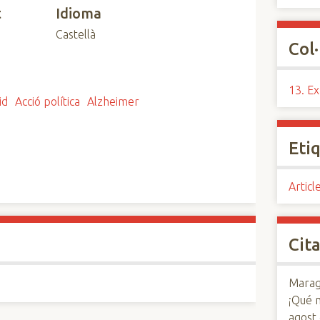
t
Idioma
Castellà
Col·
13. Ex
id
Acció política
Alzheimer
Eti
Articl
Cita
Maraga
¡Qué 
agost