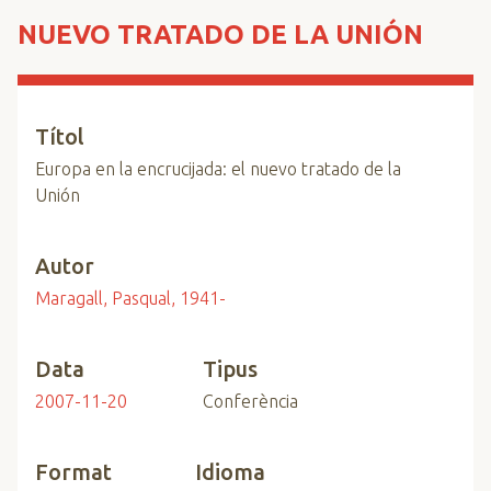
n
NUEVO TRATADO DE LA UNIÓN
c
i
p
a
Títol
l
Europa en la encrucijada: el nuevo tratado de la
Unión
Autor
Maragall, Pasqual, 1941-
Data
Tipus
2007-11-20
Conferència
Format
Idioma