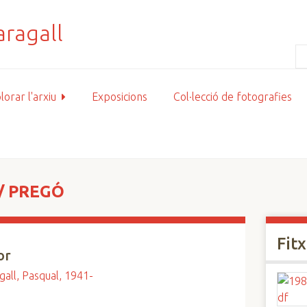
lorar l'arxiu
Exposicions
Col·lecció de fotografies
/ PREGÓ
Fit
or
all, Pasqual, 1941-