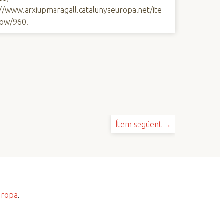
://www.arxiupmaragall.catalunyaeuropa.net/ite
ow/960
.
Ítem següent →
uropa
.