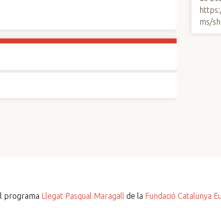
https
ms/sh
del programa
Llegat Pasqual Maragall
de la
Fundació Catalunya E