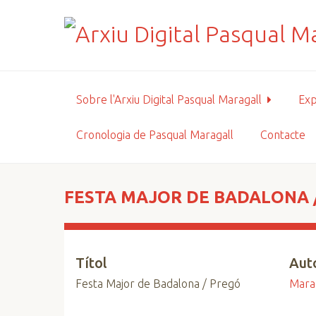
S
a
l
t
a
a
Sobre l'Arxiu Digital Pasqual Maragall
Exp
l
c
Cronologia de Pasqual Maragall
Contacte
o
n
t
i
FESTA MAJOR DE BADALONA 
n
g
u
Títol
Aut
t
p
Festa Major de Badalona / Pregó
Marag
r
i