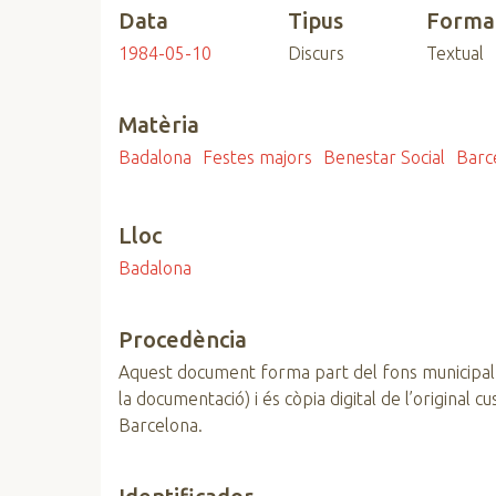
Data
Tipus
Forma
n
c
1984-05-10
Discurs
Textual
i
p
Matèria
a
l
Badalona
Festes majors
Benestar Social
Barc
Lloc
Badalona
Procedència
Aquest document forma part del fons municipal
la documentació) i és còpia digital de l’original 
Barcelona.