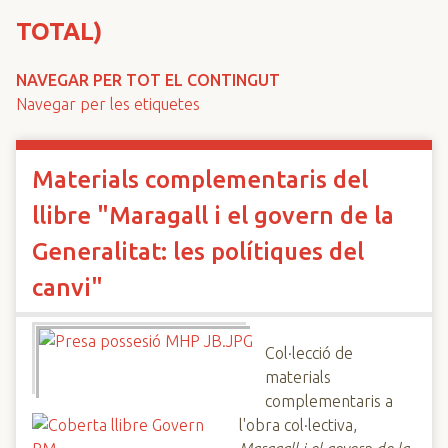
n
TOTAL)
c
i
NAVEGAR PER TOT EL CONTINGUT
p
Navegar per les etiquetes
a
l
Materials complementaris del
llibre "Maragall i el govern de la
Generalitat: les polítiques del
canvi"
Col·lecció de
materials
complementaris a
l'obra col·lectiva,