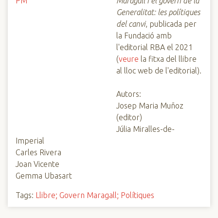
Maragall i el govern de la
Generalitat: les polítiques
del canvi
, publicada per
la Fundació amb
l'editorial RBA el 2021
(
veure
la fitxa del llibre
al lloc web de l'editorial).
Autors:
Josep Maria Muñoz
(editor)
Júlia Miralles-de-
Imperial
Carles Rivera
Joan Vicente
Gemma Ubasart
Tags:
Llibre; Govern Maragall; Polítiques