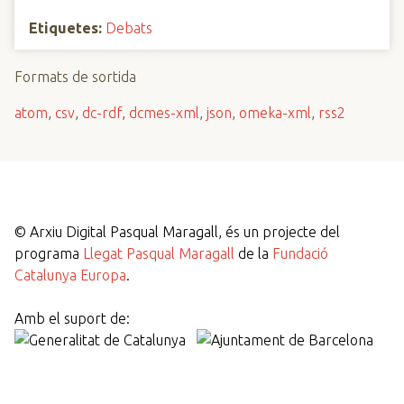
Etiquetes:
Debats
Formats de sortida
atom
,
csv
,
dc-rdf
,
dcmes-xml
,
json
,
omeka-xml
,
rss2
©
Arxiu Digital Pasqual Maragall, és un projecte del
programa
Llegat Pasqual Maragall
de la
Fundació
Catalunya Europa
.
Amb el suport de: