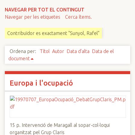
n
NAVEGAR PER TOT EL CONTINGUT
c
Navegar per les etiquetes
Cerca ítems.
i
p
Contribuïdor es exactament "Sunyol, Rafel"
a
l
Ordena per:
Títol
Autor
Data d'alta
Data de el
document
Europa i l'ocupació
15 p. Intervenció de Maragall al sopar-col·loqui
organitzat pel Grup Claris