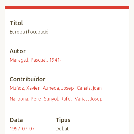
n
c
i
Títol
p
Europa i l'ocupació
a
l
Autor
Maragall, Pasqual, 1941-
Contribuïdor
Muñoz, Xavier
Almeda, Josep
Canals, joan
Narbona, Pere
Sunyol, Rafel
Varias, Josep
Data
Tipus
1997-07-07
Debat