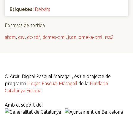
Etiquetes:
Debats
Formats de sortida
atom
,
csv
,
dc-rdf
,
dcmes-xml
,
json
,
omeka-xml
,
rss2
©
Arxiu Digital Pasqual Maragall, és un projecte del
programa
Llegat Pasqual Maragall
de la
Fundació
Catalunya Europa
.
Amb el suport de: