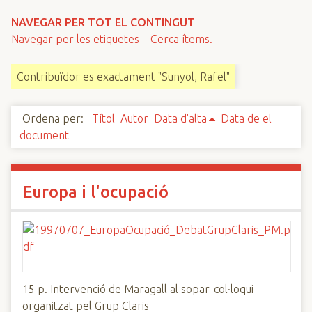
n
NAVEGAR PER TOT EL CONTINGUT
c
Navegar per les etiquetes
Cerca ítems.
i
p
Contribuïdor es exactament "Sunyol, Rafel"
a
l
Ordena per:
Títol
Autor
Data d'alta
Data de el
document
Europa i l'ocupació
15 p. Intervenció de Maragall al sopar-col·loqui
organitzat pel Grup Claris