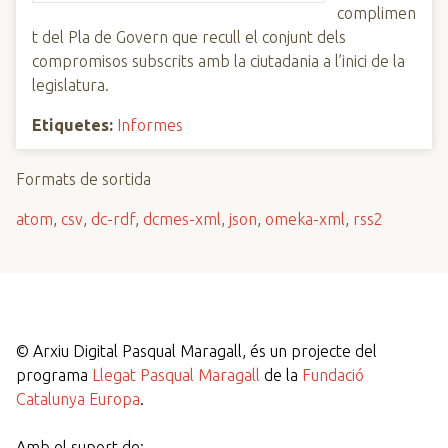
complimen
t del Pla de Govern que recull el conjunt dels
compromisos subscrits amb la ciutadania a l’inici de la
legislatura.
Etiquetes:
Informes
Formats de sortida
atom
,
csv
,
dc-rdf
,
dcmes-xml
,
json
,
omeka-xml
,
rss2
©
Arxiu Digital Pasqual Maragall, és un projecte del
programa
Llegat Pasqual Maragall
de la
Fundació
Catalunya Europa
.
Amb el suport de: