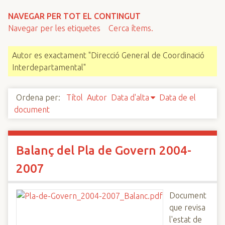
n
NAVEGAR PER TOT EL CONTINGUT
c
Navegar per les etiquetes
Cerca ítems.
i
p
Autor es exactament "Direcció General de Coordinació
a
Interdepartamental"
l
Ordena per:
Títol
Autor
Data d'alta
Data de el
document
Balanç del Pla de Govern 2004-
2007
Document
que revisa
l'estat de