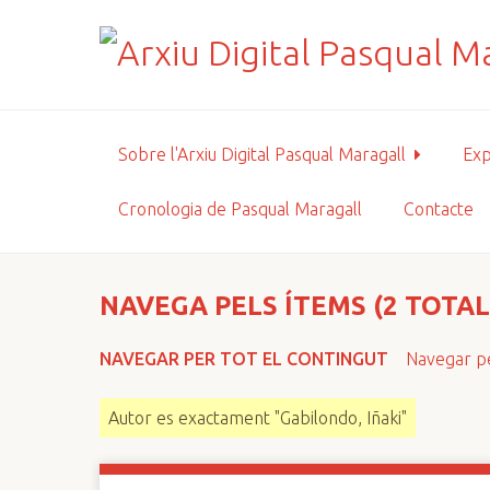
S
a
l
t
a
a
Sobre l'Arxiu Digital Pasqual Maragall
Exp
l
c
Cronologia de Pasqual Maragall
Contacte
o
n
t
i
NAVEGA PELS ÍTEMS (2 TOTAL
n
g
NAVEGAR PER TOT EL CONTINGUT
Navegar pe
u
t
Autor es exactament "Gabilondo, Iñaki"
p
r
i