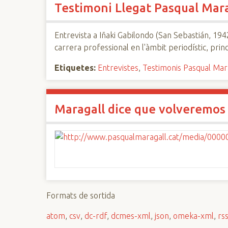
Testimoni Llegat Pasqual Mara
n
c
i
Entrevista a Iñaki Gabilondo (San Sebastián, 1942
p
carrera professional en l'àmbit periodístic, princ
a
Etiquetes:
Entrevistes
,
Testimonis Pasqual Mar
l
Maragall dice que volveremos a
Formats de sortida
atom
,
csv
,
dc-rdf
,
dcmes-xml
,
json
,
omeka-xml
,
rs