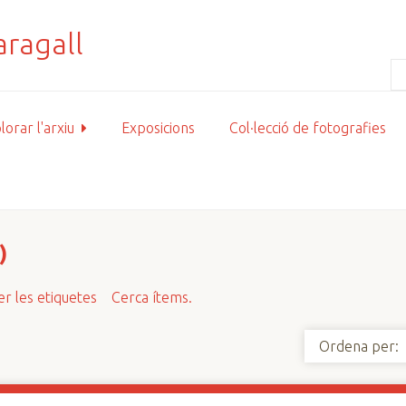
lorar l'arxiu
Exposicions
Col·lecció de fotografies
)
r les etiquetes
Cerca ítems.
Ordena per: