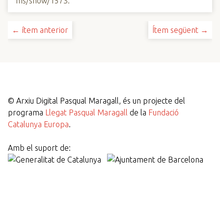
ms/show/1573
.
← ítem anterior
Ítem següent →
©
Arxiu Digital Pasqual Maragall, és un projecte del
programa
Llegat Pasqual Maragall
de la
Fundació
Catalunya Europa
.
Amb el suport de: