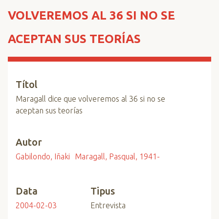
n
VOLVEREMOS AL 36 SI NO SE
c
i
ACEPTAN SUS TEORÍAS
p
a
l
Títol
Maragall dice que volveremos al 36 si no se
aceptan sus teorías
Autor
Gabilondo, Iñaki
Maragall, Pasqual, 1941-
Data
Tipus
2004-02-03
Entrevista