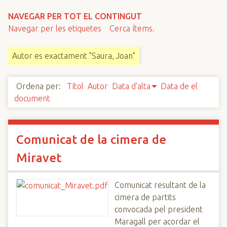
n
NAVEGAR PER TOT EL CONTINGUT
c
Navegar per les etiquetes
Cerca ítems.
i
p
Autor es exactament "Saura, Joan"
a
l
Ordena per:
Títol
Autor
Data d'alta
Data de el
document
Comunicat de la cimera de
Miravet
Comunicat resultant de la
cimera de partits
convocada pel president
Maragall per acordar el